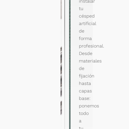
instalar
tu
césped
artificial
de
forma
profesional.
Desde
materiales
de
fijación
hasta
capas
base:
ponemos
todo
a
tu